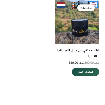
السعر
السعر
الأصلي
الحالي
تخفيضات!
هو:
هو:
د.م. 500,00.
د.م. 380,00.
شلاجيت نقي من جبال الهيمالايا
– 30 غرام
د.م.
500,00
د.م.
380,00
إضافة إلى السلة